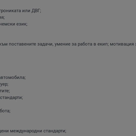
трониката или ДВГ;
я;
немски език;
към поставените задачи, умение за работа в екип; мотивация 
автомобила;
уер;
тите;
стандарти;
бота;
рдени международни стандарти;