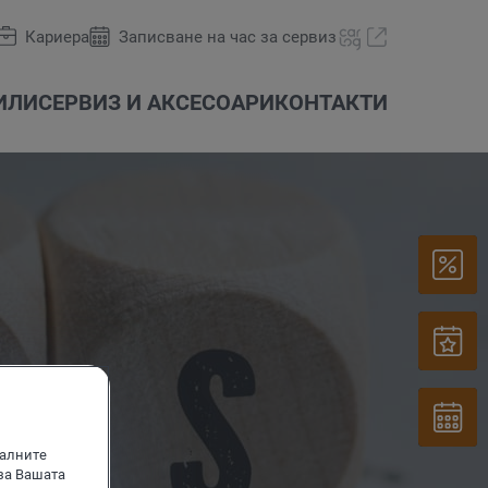
Кариера
Записване на час за сервиз
ИЛИ
СЕРВИЗ И АКСЕСОАРИ
КОНТАКТИ
ни
Оферти и акции
Das WeltAuto
carLOG
иалните
за Вашата