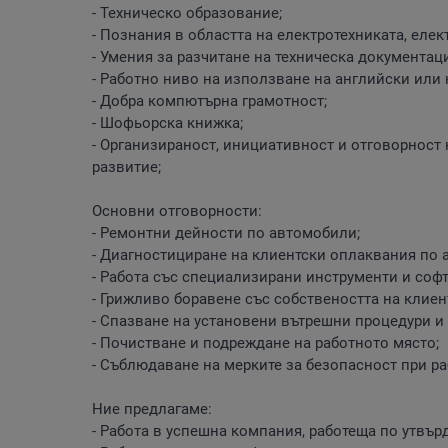
- Техническо образование;
- Познания в областта на електротехниката, елек
- Умения за разчитане на техническа документаци
- Работно ниво на използване на английски или 
- Добра компютърна грамотност;
- Шофьорска книжка;
- Организираност, инициативност и отговорност 
развитие;
Oсновни отговорности:
- Ремонтни дейности по автомобили;
- Диагностициране на клиентски оплаквания по 
- Работа със специализирани инструменти и софт
- Грижливо боравене със собствеността на клиен
- Спазване на установени вътрешни процедури и 
- Почистване и подреждане на работното място;
- Съблюдаване на мерките за безопасност при ра
Ние предлагаме:
- Работа в успешна компания, работеща по утвъ