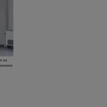
л на
механик