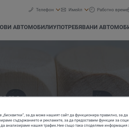
Телефон
Имейл
Работно време
ОВИ АВТОМОБИЛИ
УПОТРЕБЯВАНИ АВТОМОБ
Volkswagen Лекотовар
ЦИИ
Тестово шофиране
Детайлно търсене
Westauto-M Audi
Час за сервиз
Audi
Гуми и джанти
Е-мобилност
Акции
автомобили
ицирани служители. Започнете
 „бисквитки“, за да може нашият сайт да функционира правилно, за да
ираме съдържанието и рекламите, за да предоставим функции за соц
 част от нашия екип.
 да анализираме нашия трафик.Ние също така споделяме информация 