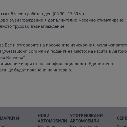
к), 8-часов работен ден (08:30 - 17:30 ч.)
трудово възнаграждение + допълнително месечно стимулиране;
алното трудово възнаграждение.
а Вас и отговаряте на посочените изисквания, моля изпратет
eva@westauto-m.com
или я подайте на място: на касата в Авток
ина Вълчева“
о внимание и при пълна конфиденциалност. Единствено
ати ще бъдат поканени на интервю.
НОВИ
УПОТРЕБЯВАНИ
МАРКИ И
СЕР
АВТОМОБИЛИ
АВТОМОБИЛИ
en
Налични
Бързо търсене
Офер