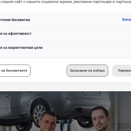
а нашия сайт с нашите социални мрежи, рекламни партньори и партньо
телни бисквитки
Вина
ерка за налични резервни
и за ефективност
части и аксесоари
и за маркетингови цели
обила
 на бисквитките
Запазване на избора
Приема