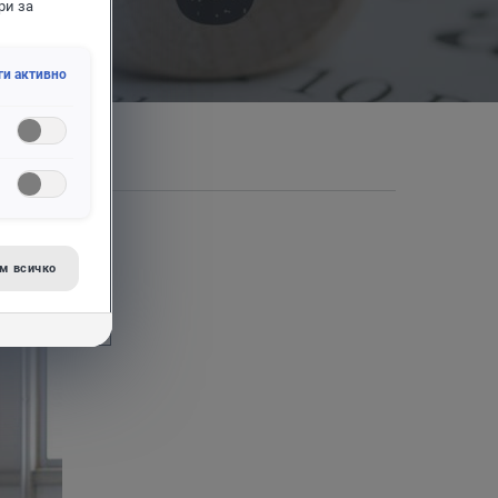
ри за
ги активно
м всичко