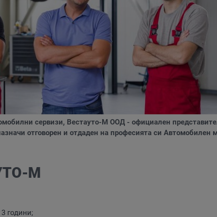
томобилни сервизи, Вестауто-М ООД - официален представите
а назначи отговорен и отдаден на професията си Автомобилен 
УТО-М
3 години;