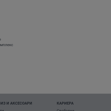
е
омплекс
ВИЗ И АКСЕСОАРИ
КАРИЕРА
ти
Свободни