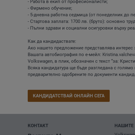
- Работа в екип от професионалисти;
- Фирмено обучение;
- 5-дневна работна седмица (от понеделник до петъ
- Стартова заплата: 1700 лв. (бруто): основно 
- Пълни здрави и социални осигуровки върху ре
Как да кандидаствате:
Ако нашето предложение представлява интерес з
Вашата автобиография по е-мейл:
Kristina.valch
Volkswagen, в плик, обозначен с текст “за: Крист
Всяка кандидатура ще бъде разгледана с голям
предварително одобрените по документи кандид
КАНДИДАТСТВАЙ ОНЛАЙН СЕГА
КОНТАКТ
НАШИТЕ 
Volkswag