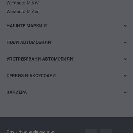
Westauto-M VW
Westauto-M Audi
НАШИТЕ МАРКИ И
Volkswagen
НОВИ АВТОМОБИЛИ
Audi
Налични автомобили
Volkswagen Лекотоварни автомобили
УПОТРЕБЯВАНИ АВТОМОБИЛИ
Тестово шофиране
Das WeltAuto
Бързо търсене
Е-мобилност
СЕРВИЗ И АКСЕСОАРИ
Детайлно търсене
Оферти и акции
Оферти
Акции
КАРИЕРА
Конфигуриране
Час за сервиз
Свободни позиции
Гуми и джанти
Спонтанна кандидатура
carLOG
Аксесоари за автомобил
Служебна информация