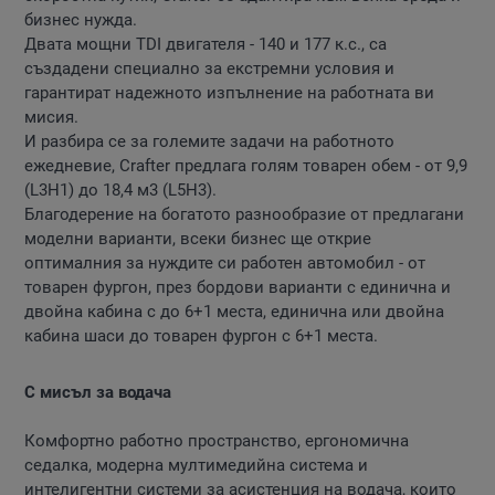
бизнес нужда.
Двата мощни TDI двигателя - 140 и 177 к.с., са
създадени специално за екстремни условия и
гарантират надежното изпълнение на работната ви
мисия.
И разбира се за големите задачи на работното
ежедневие, Crafter предлага голям товарен обем - от 9,9
(L3H1) до 18,4 м3 (L5H3).
Благодерение на богатото разнообразие от предлагани
моделни варианти, всеки бизнес ще открие
оптималния за нуждите си работен автомобил - от
товарен фургон, през бордови варианти с единична и
двойна кабина с до 6+1 места, единична или двойна
кабина шаси до товарен фургон с 6+1 места.
С мисъл за водача
Комфортно работно пространство, ергономична
седалка, модерна мултимедийна система и
интелигентни системи за асистенция на водача, които