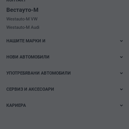
КОНТАКТ
Вестауто-М
Westauto-M VW
Westauto-M Audi
НАШИТЕ МАРКИ И
Volkswagen
НОВИ АВТОМОБИЛИ
Audi
Налични автомобили
Volkswagen Лекотоварни автомобили
УПОТРЕБЯВАНИ АВТОМОБИЛИ
Тестово шофиране
Das WeltAuto
Бързо търсене
Е-мобилност
СЕРВИЗ И АКСЕСОАРИ
Детайлно търсене
Оферти и акции
Оферти
Акции
КАРИЕРА
Конфигуриране
Час за сервиз
Свободни позиции
Гуми и джанти
Спонтанна кандидатура
carLOG