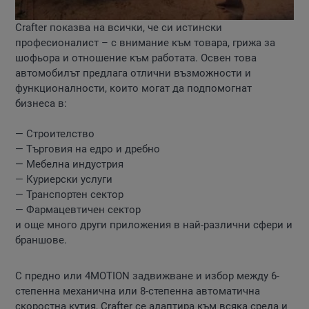
Crafter показва на всички, че си истински
професионалист – с внимание към товара, грижа за
шофьора и отношение към работата. Освен това
автомобилът предлага отлични възможности и
функционалности, които могат да подпомогнат
бизнеса в:
— Строителство
— Търговия на едро и дребно
— Мебелна индустрия
— Куриеpски услуги
— Транспортен сектор
— Фармацевтичен сектор
и още много други приложения в най-различни сфери и
браншове.
С предно или 4MOTION задвижване и избор между 6-
степенна механична или 8-степенна автоматична
скоростна кутия, Crafter се адаптира към всяка среда и