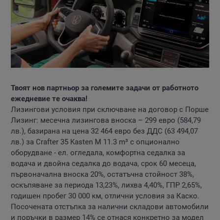
Твоят нов партньор за големите задачи от работното
ежедневие те очаква!
Лизингови условия при сключване на договор с Порше
Лизинг: месечна лизингова вноска – 299 евро (584,79
лв.), базирана на цена 32 464 евро без ДДС (63 494,07
лв.) за Crafter 35 Kasten M 11.3 m³ с опционално
оборудване - ел. огледала, комфортна седалка за
водача и двойна седалка до водача, срок 60 месеца,
първоначална вноска 20%, остатъчна стойност 38%,
оскъпяване за периода 13,23%, лихва 4,40%, ГПР 2,65%,
годишен пробег 30 000 км, отлични условия за Каско.
Посочената отстъпка за налични складови автомобили
и поръчки в размер 14% се отнася конкретно за модел