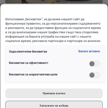
Използваме „бисквитки“, за да може нашият сайт да
Условията са толкова прости, колкото изглеждат:
функционира правилно, за да персонализираме съдържанието
и рекламите, за да предоставим функции за социалните мрежи
– Месечна лизингова вноска € 299 (584,79 лв.) без ДДС
и за да анализираме нашия трафик.Ние също така споделяме
– Обект на лизинга Crafter 35 Kasten М 11.3 м3 TDI
информация за Вашата употреба на нашия сайт с нашите
социални мрежи, рекламни партньори и партньори за анализи.
предно предаване
– Срок на лизинг 60 месеца
Задължителни бисквитки
Винаги активно
– Годишен пробег 30 000 км
– Лихвен процент 4,40%
– Оскъпяване за периода 13,23%
Бисквитки за ефективност
– ГПР 2,65%
– Стойност на лизинговия обект € 32 463,88 (63 493,83
Бисквитки за маркетингови цели
лв.)
– Първоначална вноска 20%
– Остатъчна стойност 38%
Приемам всичко
Инвестиция, която си заслужава, защото добрият
автомобил е най-добрата реклама за бизнеса ти!
Запазване на избора